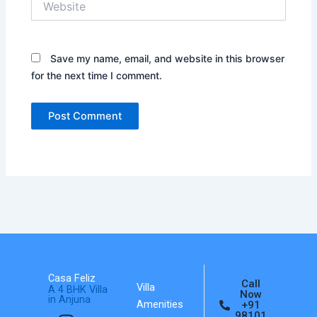
Save my name, email, and website in this browser
for the next time I comment.
Casa Feliz
Call
Villa
A 4 BHK Villa
Now
in Anjuna
Amenities
+91
I
F
A
98101