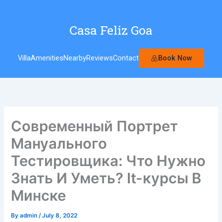
Skip
to
Casa Feliz Goa
content
Book Now
Villa
Amenities
Nearby
Reviews
Contact
Современный Портрет
Мануального
Тестировщика: Что Нужно
Знать И Уметь? It-курсы В
Минске
By
admin
/
July 8, 2022