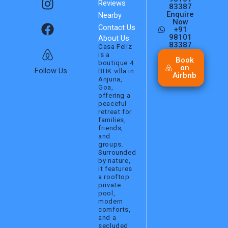
Reviews
n
a
i
83387
Enquire
Nearby
s
c
r
Now
Contact Us
+91
t
e
b
98101
About Us
a
b
n
83387
Casa Feliz
is a
g
o
b
Book
boutique 4
on
r
o
Follow Us
BHK villa in
Airbnb
Anjuna,
a
k
Goa,
m
offering a
peaceful
retreat for
families,
friends,
and
groups.
Surrounded
by nature,
it features
a rooftop
private
pool,
modern
comforts,
and a
secluded