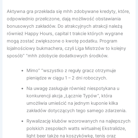
Aktywna gra przekłada się mhh zdobywane kredyty, które,
odpowiednio przeliczone, dają możliwość obstawiania
bonusowych zakładów. Do atrakcyjnych atrakcji należą
również Happy Hours, capital t trakcie których wygrane
mogą zostać zwiększone o kwotę podatku. Program
lojalnościowy bukmachera, czyli Liga Mistrzów to kolejny
sposób” “mhh zdobycie dodatkowych środków.
Mimo” “wszystko z reguły gracz otrzymuje
pieniądze w ciągu 1 – 2 dni roboczych.
Na uwagę zasługuje również niespotykana u
konkurencji akcja „Łącznie Typów”, która
umożliwia umieścić na jednym kuponie kilka
zakładów dotyczących tego samego zdarzenia.
Rywalizację klubów wzorowanych na najlepszych
polskich zespołach watts wirtualnej Ekstralidze,
light beer także na koszykówkę, tenis oraz