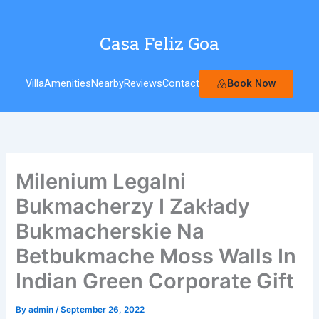
Skip
to
Casa Feliz Goa
content
Book Now
Villa
Amenities
Nearby
Reviews
Contact
Milenium Legalni
Bukmacherzy I Zakłady
Bukmacherskie Na
Betbukmache Moss Walls In
Indian Green Corporate Gift
By
admin
/
September 26, 2022