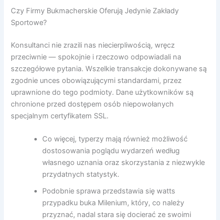
Czy Firmy Bukmacherskie Oferują Jedynie Zakłady
Sportowe?
Konsultanci nie zrazili nas niecierpliwością, wręcz
przeciwnie — spokojnie i rzeczowo odpowiadali na
szczegółowe pytania. Wszelkie transakcje dokonywane są
zgodnie unces obowiązującymi standardami, przez
uprawnione do tego podmioty. Dane użytkowników są
chronione przed dostępem osób niepowołanych
specjalnym certyfikatem SSL.
Co więcej, typerzy mają również możliwość
dostosowania poglądu wydarzeń według
własnego uznania oraz skorzystania z niezwykle
przydatnych statystyk.
Podobnie sprawa przedstawia się watts
przypadku buka Milenium, który, co należy
przyznać, nadal stara się docierać ze swoimi