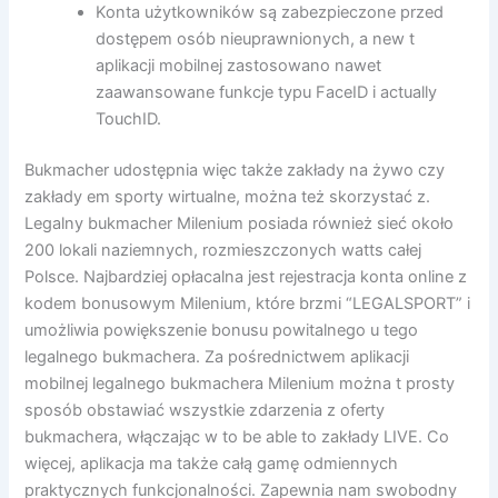
Konta użytkowników są zabezpieczone przed
dostępem osób nieuprawnionych, a new t
aplikacji mobilnej zastosowano nawet
zaawansowane funkcje typu FaceID i actually
TouchID.
Bukmacher udostępnia więc także zakłady na żywo czy
zakłady em sporty wirtualne, można też skorzystać z.
Legalny bukmacher Milenium posiada również sieć około
200 lokali naziemnych, rozmieszczonych watts całej
Polsce. Najbardziej opłacalna jest rejestracja konta online z
kodem bonusowym Milenium, które brzmi “LEGALSPORT” i
umożliwia powiększenie bonusu powitalnego u tego
legalnego bukmachera. Za pośrednictwem aplikacji
mobilnej legalnego bukmachera Milenium można t prosty
sposób obstawiać wszystkie zdarzenia z oferty
bukmachera, włączając w to be able to zakłady LIVE. Co
więcej, aplikacja ma także całą gamę odmiennych
praktycznych funkcjonalności. Zapewnia nam swobodny