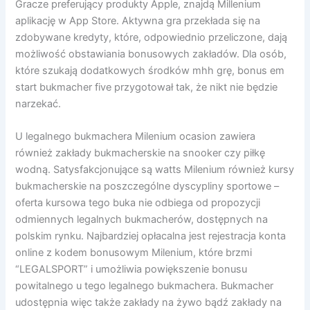
Gracze preferujący produkty Apple, znajdą Millenium
aplikację w App Store. Aktywna gra przekłada się na
zdobywane kredyty, które, odpowiednio przeliczone, dają
możliwość obstawiania bonusowych zakładów. Dla osób,
które szukają dodatkowych środków mhh grę, bonus em
start bukmacher five przygotował tak, że nikt nie będzie
narzekać.
U legalnego bukmachera Milenium ocasion zawiera
również zakłady bukmacherskie na snooker czy piłkę
wodną. Satysfakcjonujące są watts Milenium również kursy
bukmacherskie na poszczególne dyscypliny sportowe –
oferta kursowa tego buka nie odbiega od propozycji
odmiennych legalnych bukmacherów, dostępnych na
polskim rynku. Najbardziej opłacalna jest rejestracja konta
online z kodem bonusowym Milenium, które brzmi
“LEGALSPORT” i umożliwia powiększenie bonusu
powitalnego u tego legalnego bukmachera. Bukmacher
udostępnia więc także zakłady na żywo bądź zakłady na