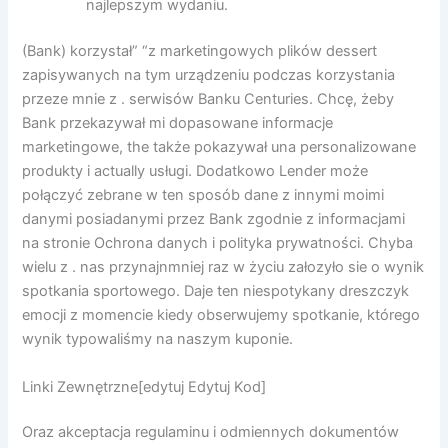
najlepszym wydaniu.
(Bank) korzystał” “z marketingowych plików dessert
zapisywanych na tym urządzeniu podczas korzystania
przeze mnie z . serwisów Banku Centuries. Chcę, żeby
Bank przekazywał mi dopasowane informacje
marketingowe, the także pokazywał una personalizowane
produkty i actually usługi. Dodatkowo Lender może
połączyć zebrane w ten sposób dane z innymi moimi
danymi posiadanymi przez Bank zgodnie z informacjami
na stronie Ochrona danych i polityka prywatności. Chyba
wielu z . nas przynajnmniej raz w życiu załozyło sie o wynik
spotkania sportowego. Daje ten niespotykany dreszczyk
emocji z momencie kiedy obserwujemy spotkanie, którego
wynik typowaliśmy na naszym kuponie.
Linki Zewnętrzne[edytuj Edytuj Kod]
Oraz akceptacja regulaminu i odmiennych dokumentów