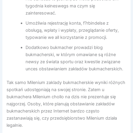
tygodnia keineswegs ma czym się
zainteresować.
Umożliwia rejestrację konta, f?rbindelse z
obsługą, wpłaty i wypłaty, przeglądanie oferty,
typowanie we all korzystanie z promocji.
Dodatkowo bukmacher prowadzi blog
bukmacherski, w którym omawiane są różne
newsy ze świata sportu oraz kwestie związane
unces obstawianiem zakładów bukmacherskich.
Tak samo Milenium zaklady bukmacherskie wyniki różnych
spotkań udostępniają na swojej stronie. Zatem u
bukmachera Milenium chollo na dzis nie prezentuje się
najgorzej. Osoby, które planują obstawianie zakładów
bukmacherskich przez Internet bardzo często
zastanawiają się, czy przedsiębiorstwo Milenium działa
legalnie.