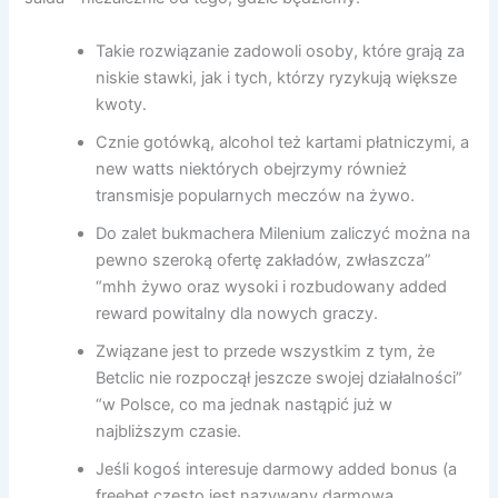
Takie rozwiązanie zadowoli osoby, które grają za
niskie stawki, jak i tych, którzy ryzykują większe
kwoty.
Cznie gotówką, alcohol też kartami płatniczymi, a
new watts niektórych obejrzymy również
transmisje popularnych meczów na żywo.
Do zalet bukmachera Milenium zaliczyć można na
pewno szeroką ofertę zakładów, zwłaszcza”
“mhh żywo oraz wysoki i rozbudowany added
reward powitalny dla nowych graczy.
Związane jest to przede wszystkim z tym, że
Betclic nie rozpoczął jeszcze swojej działalności”
“w Polsce, co ma jednak nastąpić już w
najbliższym czasie.
Jeśli kogoś interesuje darmowy added bonus (a
freebet często jest nazywany darmową