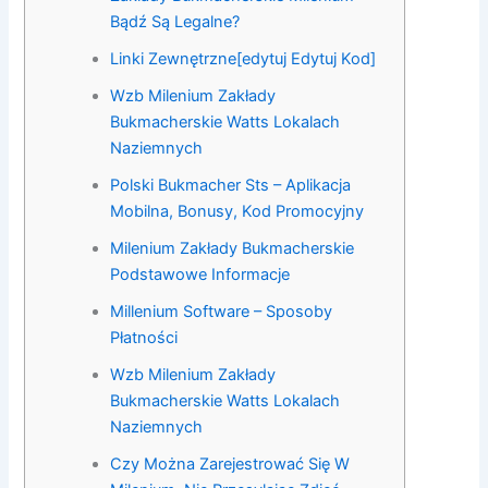
Bądź Są Legalne?
Linki Zewnętrzne[edytuj Edytuj Kod]
Wzb Milenium Zakłady
Bukmacherskie Watts Lokalach
Naziemnych
Polski Bukmacher Sts – Aplikacja
Mobilna, Bonusy, Kod Promocyjny
Milenium Zakłady Bukmacherskie
Podstawowe Informacje
Millenium Software – Sposoby
Płatności
Wzb Milenium Zakłady
Bukmacherskie Watts Lokalach
Naziemnych
Czy Można Zarejestrować Się W