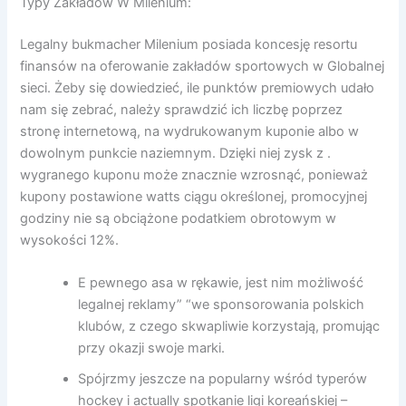
Typy Zakładów W Milenium:
Legalny bukmacher Milenium posiada koncesję resortu
finansów na oferowanie zakładów sportowych w Globalnej
sieci. Żeby się dowiedzieć, ile punktów premiowych udało
nam się zebrać, należy sprawdzić ich liczbę poprzez
stronę internetową, na wydrukowanym kuponie albo w
dowolnym punkcie naziemnym. Dzięki niej zysk z .
wygranego kuponu może znacznie wzrosnąć, ponieważ
kupony postawione watts ciągu określonej, promocyjnej
godziny nie są obciążone podatkiem obrotowym w
wysokości 12%.
E pewnego asa w rękawie, jest nim możliwość
legalnej reklamy” “we sponsorowania polskich
klubów, z czego skwapliwie korzystają, promując
przy okazji swoje marki.
Spójrzmy jeszcze na popularny wśród typerów
hockey i actually spotkanie ligi koreańskiej –