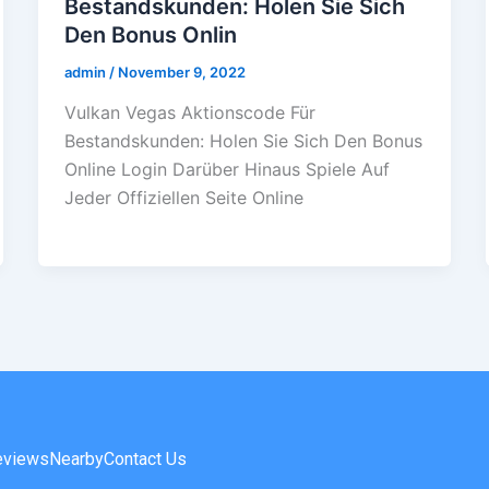
Bestandskunden: Holen Sie Sich
Den Bonus Onlin
admin
/
November 9, 2022
Vulkan Vegas Aktionscode Für
Bestandskunden: Holen Sie Sich Den Bonus
Online Login Darüber Hinaus Spiele Auf
Jeder Offiziellen Seite Online
eviews
Nearby
Contact Us