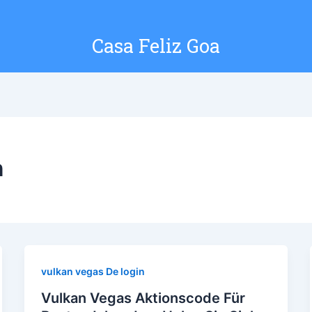
Casa Feliz Goa
n
vulkan vegas De login
Vulkan Vegas Aktionscode Für