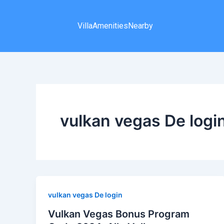
Skip
to
Villa
Amenities
Nearby
content
vulkan vegas De logi
vulkan vegas De login
Vulkan Vegas Bonus Program