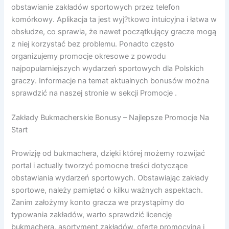
obstawianie zakładów sportowych przez telefon
komórkowy. Aplikacja ta jest wyj?tkowo intuicyjna i łatwa w
obsłudze, co sprawia, że nawet początkujący gracze mogą
z niej korzystać bez problemu. Ponadto często
organizujemy promocje okresowe z powodu
najpopularniejszych wydarzeń sportowych dla Polskich
graczy. Informacje na temat aktualnych bonusów można
sprawdzić na naszej stronie w sekcji Promocje .
Zakłady Bukmacherskie Bonusy – Najlepsze Promocje Na
Start
Prowizję od bukmachera, dzięki której możemy rozwijać
portal i actually tworzyć pomocne treści dotyczące
obstawiania wydarzeń sportowych. Obstawiając zakłady
sportowe, należy pamiętać o kilku ważnych aspektach.
Zanim założymy konto gracza we przystąpimy do
typowania zakładów, warto sprawdzić licencję
bukmachera, asortyment zakładów, ofertę promocyjną i