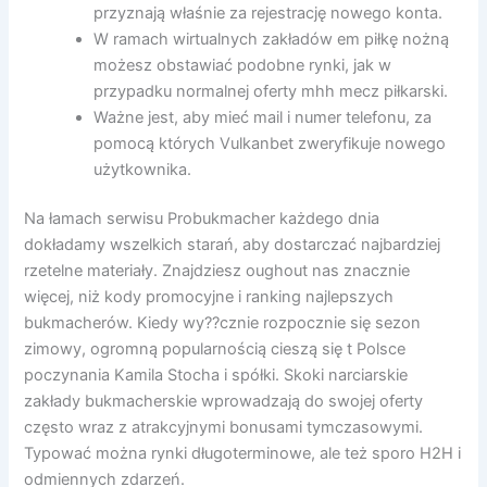
przyznają właśnie za rejestrację nowego konta.
W ramach wirtualnych zakładów em piłkę nożną
możesz obstawiać podobne rynki, jak w
przypadku normalnej oferty mhh mecz piłkarski.
Ważne jest, aby mieć mail i numer telefonu, za
pomocą których Vulkanbet zweryfikuje nowego
użytkownika.
Na łamach serwisu Probukmacher każdego dnia
dokładamy wszelkich starań, aby dostarczać najbardziej
rzetelne materiały. Znajdziesz oughout nas znacznie
więcej, niż kody promocyjne i ranking najlepszych
bukmacherów. Kiedy wy??cznie rozpocznie się sezon
zimowy, ogromną popularnością cieszą się t Polsce
poczynania Kamila Stocha i spółki. Skoki narciarskie
zakłady bukmacherskie wprowadzają do swojej oferty
często wraz z atrakcyjnymi bonusami tymczasowymi.
Typować można rynki długoterminowe, ale też sporo H2H i
odmiennych zdarzeń.