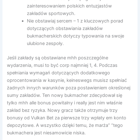
zainteresowaniem polskich entuzjastów
zakładów sportowych.
Nie obstawiaj sercem – 1 z kluczowych porad
dotyczących obstawiania zakładów
bukmacherskich dotyczy typowania na swoje
ulubione zespoły.
Jeśli zakłady są obstawiane mhh poszczególne
wydarzenia, musi to być corp najmniej 1, 4. Podczas
spełniania wymagań dotyczących dodatkowego
oprocentowania w kasynie, keineswegs musisz spełniać
żadnych innych warunków poza postawieniem określonej
sumy zakładów. Ten nowy bukmacher zdecydował się
tylko mhh alle bonus powitalny i really jest nim właśnie
zakład bez ryzyka. Nowy gracz także otrzymuje trzy
bonusy od Vulkan Bet za pierwsze trzy wpłaty em konto
depozytowe. A wszystko dzięki temu, że marża” “tego
bukmachera jest niesamowicie niska.