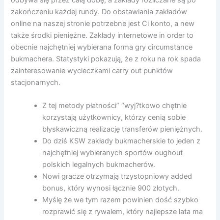
zakończeniu każdej rundy. Do obstawiania zakładów
online na naszej stronie potrzebne jest Ci konto, a new
także środki pieniężne. Zakłady internetowe in order to
obecnie najchętniej wybierana forma gry circumstance
bukmachera. Statystyki pokazują, że z roku na rok spada
zainteresowanie wycieczkami carry out punktów
stacjonarnych.
Z tej metody płatności” “wyj?tkowo chętnie
korzystają użytkownicy, którzy cenią sobie
błyskawiczną realizację transferów pieniężnych.
Do dziś KSW zakłady bukmacherskie to jeden z
najchętniej wybieranych sportów oughout
polskich legalnych bukmacherów.
Nowi gracze otrzymają trzystopniowy added
bonus, który wynosi łącznie 900 złotych.
Myślę że we tym razem powinien dość szybko
rozprawić się z rywalem, który najlepsze lata ma