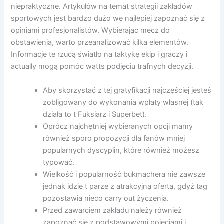
niepraktyczne. Artykułów na temat strategii zakładów
sportowych jest bardzo dużo we najlepiej zapoznać się z
opiniami profesjonalistów. Wybierając mecz do
obstawienia, warto przeanalizować kilka elementów.
Informacje te rzucą światło na taktykę ekip i graczy i
actually mogą pomóc watts podjęciu trafnych decyzji.
Aby skorzystać z tej gratyfikacji najczęściej jesteś
zobligowany do wykonania wpłaty własnej (tak
działa to t Fuksiarz i Superbet).
Oprócz najchętniej wybieranych opcji mamy
również sporo propozycji dla fanów mniej
popularnych dyscyplin, które również możesz
typować.
Wielkość i popularność bukmachera nie zawsze
jednak idzie t parze z atrakcyjną ofertą, gdyż tag
pozostawia nieco carry out życzenia.
Przed zawarciem zakładu należy również
zapoznać się z podstawowymi pojęciami i