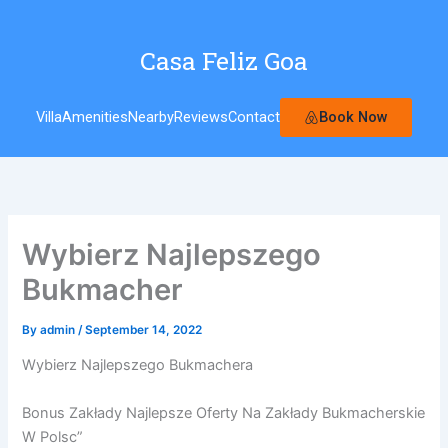
Skip
to
Casa Feliz Goa
content
Book Now
Villa
Amenities
Nearby
Reviews
Contact
Wybierz Najlepszego
Bukmacher
By
admin
/
September 14, 2022
Wybierz Najlepszego Bukmachera
Bonus Zakłady Najlepsze Oferty Na Zakłady Bukmacherskie
W Polsc”