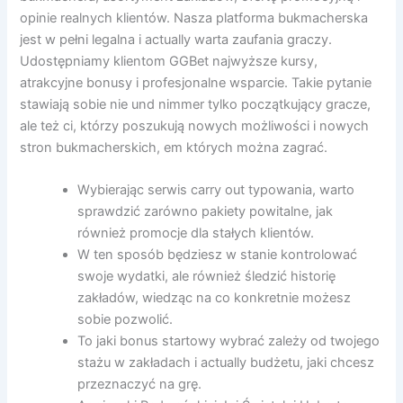
opinie realnych klientów. Nasza platforma bukmacherska
jest w pełni legalna i actually warta zaufania graczy.
Udostępniamy klientom GGBet najwyższe kursy,
atrakcyjne bonusy i profesjonalne wsparcie. Takie pytanie
stawiają sobie nie und nimmer tylko początkujący gracze,
ale też ci, którzy poszukują nowych możliwości i nowych
stron bukmacherskich, em których można zagrać.
Wybierając serwis carry out typowania, warto
sprawdzić zarówno pakiety powitalne, jak
również promocje dla stałych klientów.
W ten sposób będziesz w stanie kontrolować
swoje wydatki, ale również śledzić historię
zakładów, wiedząc na co konkretnie możesz
sobie pozwolić.
To jaki bonus startowy wybrać zależy od twojego
stażu w zakładach i actually budżetu, jaki chcesz
przeznaczyć na grę.