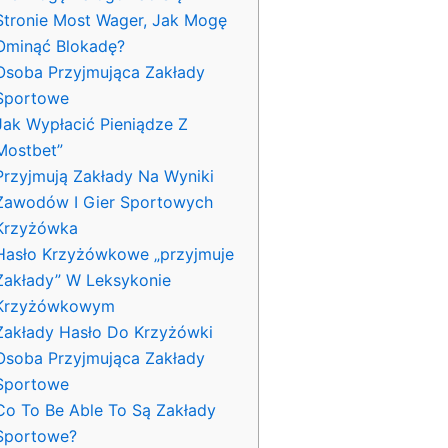
Stronie Most Wager, Jak Mogę
Ominąć Blokadę?
Osoba Przyjmująca Zakłady
Sportowe
Jak Wypłacić Pieniądze Z
Mostbet”
Przyjmują Zakłady Na Wyniki
Zawodów I Gier Sportowych
Krzyżówka
Hasło Krzyżówkowe „przyjmuje
Zakłady” W Leksykonie
Krzyżówkowym
Zakłady Hasło Do Krzyżówki
Osoba Przyjmująca Zakłady
Sportowe
Co To Be Able To Są Zakłady
Sportowe?