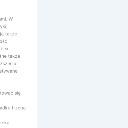
ami. W
yki,
ją także
ność
abe»
the także
ższenia
ystywane
erować się
padku trzeba
rska,