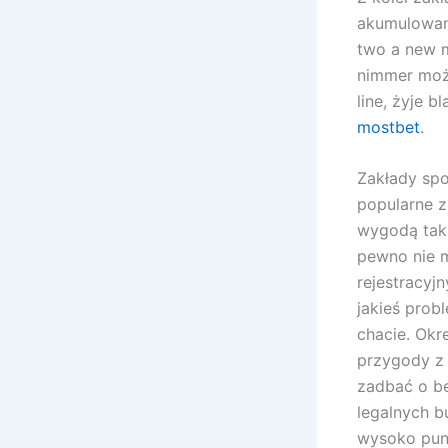
akumulowan
two a new 
nimmer może
line, żyje 
mostbet
.
Zakłady spo
popularne z
wygodą taki
pewno nie 
rejestracyj
jakieś prob
chacie. Okr
przygody z 
zadbać o be
legalnych b
wysoko punk