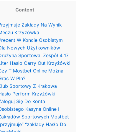
Content
Przyjmuje Zakłady Na Wynik
Meczu Krzyżówka
Prezent W Koncie Osobistym
Dla Nowych Użytkowników
Drużyna Sportowa, Zespół 4 17
Liter Hasło Carry Out Krzyżówki
Czy T Mostbet Online Można
Grać W Pln?
Klub Sportowy Z Krakowa –
Hasło Perform Krzyżówki
Zaloguj Się Do Konta
Osobistego Kasyna Online I
Zakładów Sportowych Mostbet
“przyjmuje” “zakłady Hasło Do