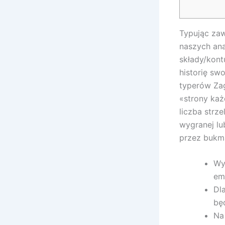
Typując zaw
naszych ana
składy/kont
historię sw
typerów Zag
«strony ka
liczba str
wygranej lu
przez bukma
Wy
em
Dl
bę
Na 