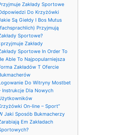
Przyjmuje Zakłady Sportowe
Odpowiedzi Do Krzyżówki
Jakie Są Giełdy I Bos Mutus
(fachsprachlich) Przyjmują
Zakłady Sportowe?
«przyjmuje Zakłady
Zakłady Sportowe In Order To
Be Able To Najpopularniejsza
Forma Zakładów T Ofercie
Bukmacherów
Logowanie Do Witryny Mostbet
– Instrukcje Dla Nowych
Użytkowników
Krzyżówki On-line – Sport”
W Jaki Sposób Bukmacherzy
Zarabiają Em Zakładach
Sportowych?