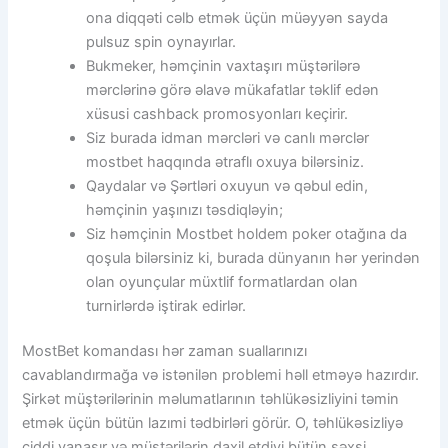
ona diqqəti cəlb etmək üçün müəyyən sayda
pulsuz spin oynayırlar.
Bukmeker, həmçinin vaxtaşırı müştərilərə
mərclərinə görə əlavə mükafatlar təklif edən
xüsusi cashback promosyonları keçirir.
Siz burada idman mərcləri və canlı mərclər
mostbet haqqında ətraflı oxuya bilərsiniz.
Qaydalar və Şərtləri oxuyun və qəbul edin,
həmçinin yaşınızı təsdiqləyin;
Siz həmçinin Mostbet holdem poker otağına da
qoşula bilərsiniz ki, burada dünyanın hər yerindən
olan oyunçular müxtlif formatlardan olan
turnirlərdə iştirak edirlər.
MostBet komandası hər zaman suallarınızı
cavablandırmağa və istənilən problemi həll etməyə hazırdır.
Şirkət müştərilərinin məlumatlarının təhlükəsizliyini təmin
etmək üçün bütün lazımi tədbirləri görür. O, təhlükəsizliyə
ciddi yanaşır və müştərilərin daxil etdiyi bütün şəxsi