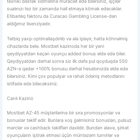
texniki dəstək xidmətinə müraciət edə bilərsiniz, işçilər
sualınızı tez bir zamanda həll etməyə kömək edəcəklər.
Etibarlılıq faktoru da Curacao Gambling License-dən
aldığımız lisenziyadır.
Tətbiq yaxşı optimallaşdırlıb və əla işləyir, hətta köhnəlmiş
cihazlarda belə. Mostbet kazinoda hər bir yeni
qeydiyyatdan keçən oyunçu added bonus əldə edə bilər.
Qeydiyyatdan dərhal sonra siz ilk dəfə pul qoyduqda 550
AZN-ə qədər +100% bonusu dərhal hesabınızda əldə edə
bilərsiniz. Kimi çox populyar və rahat ödəniş metodlarını
istifadə edə biləcəksiniz.
Canlı Kazino
Mostbet AZ-45 müştərilərinə bir sıra promosyonlar və
bonuslar təklif edir. Bunlara xoş gəlmisiniz bonusları, pulsuz
mərclər və cashback təklifləri daxildir. Bundan əlavə, şirkət
oyunçuların iştirak etməsi üçün müntəzəm turnirlər və