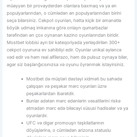
müəyyən bir provayderdən olanlara baxmaq və ya ən
populyarlarından, o cümlədən ən populyarlarından birini
seçə bilərsiniz. Cekpot oyunları, hətta kiçik bir əmanətlə
böyük udmaq imkanına görə onlayn qumarbazlar
tərəfindən ən çox oynanan kazino oyunlarından biridir.
Mostbet lobbisi ayrı bir kateqoriyada yerləşdirilən 300+
cekpot oyununa ev sahibliyi edir. Oyunlar unikal əyləncə
vəd edir və həm real alfilerazo, həm də pulsuz oynaya bilər,
əgər siz başlanğıcsınızsa və oyunu öyrənmək istəyirsiniz.
Mostbet də müştəri dəstəyi xidməti bu sahədə
çalışqan və peşəkar mərc oyunları üzrə
peşəkarlardan ibarətdir.
Bunlar adətən mərc edənlərin vəsaitlərini riskə
atmadan mərc edə biləcəyi xüsusi hadisələr və ya
oyunlardır.
UFC və digər promouşn təşkilatlarının
döyüşlərinə, o cümlədən arizona statuslu