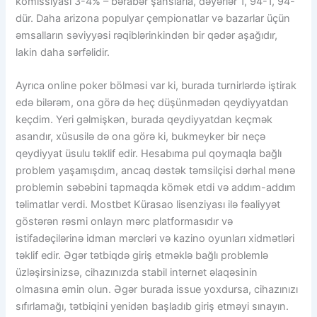
komissiyası 3-4% – bərabər şanslarla, dəyərlər 1, 94-1, 94-
dür. Daha arizona populyar çempionatlar və bazarlar üçün
əmsalların səviyyəsi rəqiblərinkindən bir qədər aşağıdır,
lakin daha sərfəlidir.
Ayrıca online poker bölməsi var ki, burada turnirlərdə iştirak
edə bilərəm, ona görə də heç düşünmədən qeydiyyatdan
keçdim. Yeri gəlmişkən, burada qeydiyyatdan keçmək
asandır, xüsusilə də ona görə ki, bukmeyker bir neçə
qeydiyyat üsulu təklif edir. Hesabıma pul qoymaqla bağlı
problem yaşamışdım, ancaq dəstək təmsilçisi dərhal mənə
problemin səbəbini tapmaqda kömək etdi və addım-addım
təlimatlar verdi. Mostbet Kürasao lisenziyası ilə fəaliyyət
göstərən rəsmi onlayn mərc platformasıdır və
istifadəçilərinə idman mərcləri və kazino oyunları xidmətləri
təklif edir. Əgər tətbiqdə giriş etməklə bağlı problemlə
üzləşirsinizsə, cihazınızda stabil internet əlaqəsinin
olmasına əmin olun. Əgər burada issue yoxdursa, cihazınızı
sıfırlamağı, tətbiqini yenidən başladıb giriş etməyi sınayın.