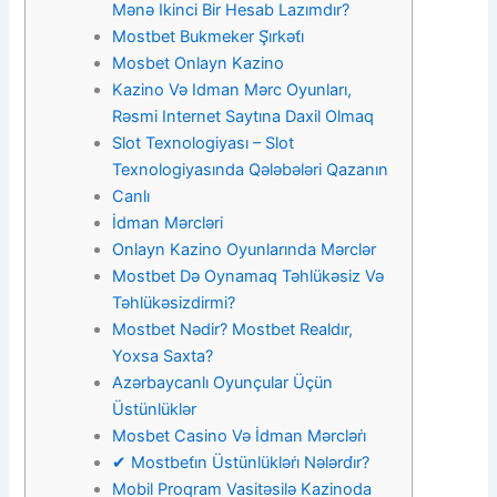
Mənə Ikinci Bir Hesab Lazımdır?
Mostbet Bukmeker Şi̇rkəti̇
Mosbet Onlayn Kazino
Kazino Və Idman Mərc Oyunları,
Rəsmi Internet Saytına Daxil Olmaq
Slot Texnologiyası – Slot
Texnologiyasında Qələbələri Qazanın
Canlı
İdman Mərcləri
Onlayn Kazino Oyunlarında Mərclər
Mostbet Də Oynamaq Təhlükəsiz Və
Təhlükəsizdirmi?
Mostbet Nədir? Mostbet Realdır,
Yoxsa Saxta?
Azərbaycanlı Oyunçular Üçün
Üstünlüklər
Mosbet Casino Və İdman Mərcləri̇
✔ Mostbeti̇n Üstünlükləri̇ Nələrdi̇r?
Mobil Proqram Vasitəsilə Kazinoda