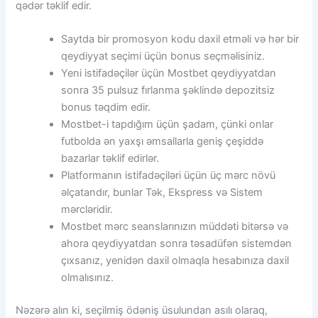
qədər təklif edir.
Saytda bir promosyon kodu daxil etməli və hər bir
qeydiyyat seçimi üçün bonus seçməlisiniz.
Yeni istifadəçilər üçün Mostbet qeydiyyatdan
sonra 35 pulsuz fırlanma şəklində depozitsiz
bonus təqdim edir.
Mostbet-i tapdığım üçün şadam, çünki onlar
futbolda ən yaxşı əmsallarla geniş çeşiddə
bazarlar təklif edirlər.
Platformanın istifadəçiləri üçün üç mərc növü
əlçatandır, bunlar Tək, Ekspress və Sistem
mərcləridir.
Mostbet mərc seanslarınızın müddəti bitərsə və
ahora qeydiyyatdan sonra təsadüfən sistemdən
çıxsanız, yenidən daxil olmaqla hesabınıza daxil
olmalısınız.
Nəzərə alın ki, seçilmiş ödəniş üsulundan asılı olaraq,