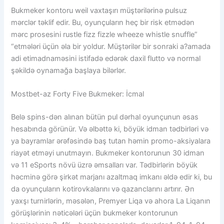
Bukmeker kontoru weil vaxtaşırı müştərilərinə pulsuz
mərclər təklif edir. Bu, oyunçuların heç bir risk etmədən
mərc prosesini rustle fizz fizzle wheeze whistle snuffle”
“etmələri üçün əla bir yoldur. Müştərilər bir sonraki a?amada
adi etimadnaməsini istifadə edərək daxil flutto və normal
şəkildə oynamağa başlaya bilərlər.
Mostbet-az Forty Five Bukmeker: İcmal
Belə spins-dən alınan bütün pul dərhal oyunçunun əsas
hesabında görünür. Və əlbəttə ki, böyük idman tədbirləri və
ya bayramlar ərəfəsində baş tutan həmin promo-aksiyalara
riayət etməyi unutmayın. Bukmeker kontorunun 30 idman
və 11 eSports növü üzrə əmsalları var. Tədbirlərin böyük
həcminə görə şirkət marjanı azaltmaq imkanı əldə edir ki, bu
da oyunçuların kotirovkalarını və qazanclarını artırır. Ən
yaxşı turnirlərin, məsələn, Premyer Liqa və ahora La Liqanın
görüşlərinin nəticələri üçün bukmeker kontorunun