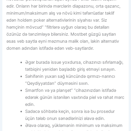
edir. Onların hər birində mərclərin diapazonu, orta qazanc,
minimum/maksimum alış və növü kimi təfərrüatlar təklif
edən holdem poker alternativlərinin siyahısı var. Siz
həmçinin mövcud” “filtrlərə uyğun olaraq bu detalları
özünüz də tənzimləyə bilərsiniz. Mostbet güzgü saytları
əsas veb saytla eyni məzmuna malik olan, lakin alternativ
domen adından istifadə edən veb-saytlardır.
Əgər burada issue yoxdursa, cihazınızı sıfırlamağı,
tətbiqini yenidən başladıb giriş etməyi sınayın.
Səhifənin yuxarı sağ küncündə qırmızı-narıncı
“Qeydiyyatdan” düyməsini sıxın.
Smartfon və ya planşet” “cihazınızdan istifadə
edərək günün istənilən vaxtında piel və rahat mərc
edin.
Sadəcə söhbətə keçin, sonra isə bu prosedur
üçün tələb onun sənədlərinizi əlavə edin.
Əlavə olaraq, yükləmənin minimum və maksimum