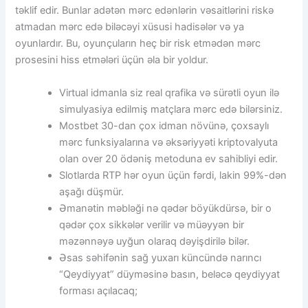
təklif edir. Bunlar adətən mərc edənlərin vəsaitlərini riskə
atmadan mərc edə biləcəyi xüsusi hadisələr və ya
oyunlardır. Bu, oyunçuların heç bir risk etmədən mərc
prosesini hiss etmələri üçün əla bir yoldur.
Virtual idmanla siz real qrafika və sürətli oyun ilə
simulyasiya edilmiş matçlara mərc edə bilərsiniz.
Mostbet 30-dan çox idman növünə, çoxsaylı
mərc funksiyalarına və əksəriyyəti kriptovalyuta
olan over 20 ödəniş metoduna ev sahibliyi edir.
Slotlarda RTP hər oyun üçün fərdi, lakin 99%-dən
aşağı düşmür.
Əmanətin məbləği nə qədər böyükdürsə, bir o
qədər çox sikkələr verilir və müəyyən bir
məzənnəyə uyğun olaraq dəyişdirilə bilər.
Əsas səhifənin sağ yuxarı küncündə narıncı
“Qeydiyyat” düyməsinə basın, beləcə qeydiyyat
forması açılacaq;