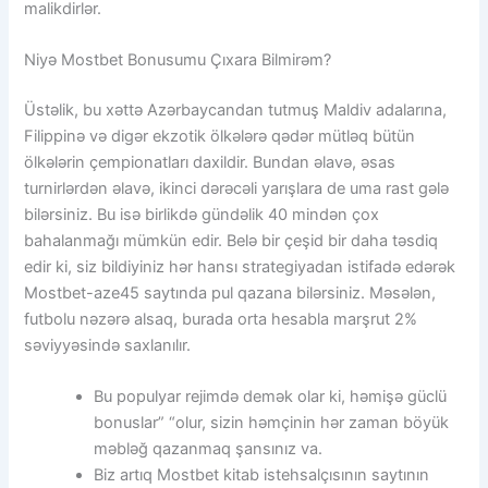
malikdirlər.
Niyə Mostbet Bonusumu Çıxara Bilmirəm?
Üstəlik, bu xəttə Azərbaycandan tutmuş Maldiv adalarına,
Filippinə və digər ekzotik ölkələrə qədər mütləq bütün
ölkələrin çempionatları daxildir. Bundan əlavə, əsas
turnirlərdən əlavə, ikinci dərəcəli yarışlara de uma rast gələ
bilərsiniz. Bu isə birlikdə gündəlik 40 mindən çox
bahalanmağı mümkün edir. Belə bir çeşid bir daha təsdiq
edir ki, siz bildiyiniz hər hansı strategiyadan istifadə edərək
Mostbet-aze45 saytında pul qazana bilərsiniz. Məsələn,
futbolu nəzərə alsaq, burada orta hesabla marşrut 2%
səviyyəsində saxlanılır.
Bu populyar rejimdə demək olar ki, həmişə güclü
bonuslar” “olur, sizin həmçinin hər zaman böyük
məbləğ qazanmaq şansınız va.
Biz artıq Mostbet kitab istehsalçısının saytının