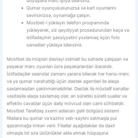
döyüşlərə mərc qoya bilərsiniz.
Qumar oyunçususunuzsa və kart oyunlarını
sevirsinizsə, oynamağa çalışın.
Mostbet-i yükləyin telefon proqramında
yükləyərək, siz qeydiyyat prosedurundan keçə və
istifadəçinin şəxsiyyətini yoxlamaq üçün foto
sənədləri yükləyə bilərsiniz.
Mostbet də müştəri dəstəyi xidməti bu sahədə çalışqan və
peşəkar mərc oyunları üzrə peşəkarlardan ibarətdir.
İstifadəçilər seanslar zamanı yarana biləcək hər hansı mərc
və ya qumar narahatlığı üçün dəstək agentləri ilə əlaqə
saxlamaqdan çəkinməməlidirlər. Dəstək ilə müxtəlif kanallar
vasitəsilə əlaqə saxlamaq olar, ən sürətlisi sürətli suallar və
effektiv cavablar üçün daily mövcud olan canlı söhbətdir.
Mostbet Tərəfdaş sxemi adlanan gəlir bölgüsü sistemi
filiallara bu qumar və kazino veb-saytını satmaqla pul
qazanmağa imkan verir. Filiallar aşağıdakılar da daxil
olmaqla bir sıra üstünlüklər əldə etmək hüququna